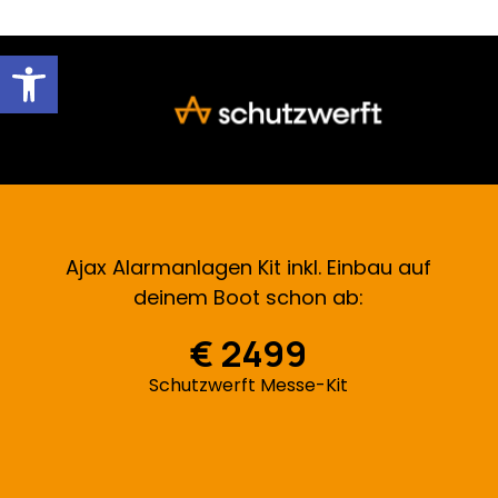
Open toolbar
Ajax Alarmanlagen Kit inkl. Einbau auf
deinem Boot schon ab:
€ 2499
Schutzwerft Messe-Kit